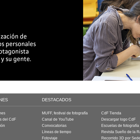
NES
DESTACADOS
nes
MUFF, festival de fotografía
CdF Tienda
as del CdF
Canal de YouTube
Descargar logo CdF
ión
Convocatorias
Escuelas de fotografía
Líneas de tiempo
Revista Sueño de la 
Fotoviaje
Recorrido 3D por Sed