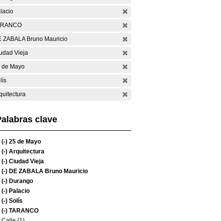
lacio
ARANCO
 ZABALA Bruno Mauricio
udad Vieja
 de Mayo
lís
quitectura
alabras clave
(-)
25 de Mayo
(-)
Arquitectura
(-)
Ciudad Vieja
(-)
DE ZABALA Bruno Mauricio
(-)
Durango
(-)
Palacio
(-)
Solís
(-)
TARANCO
Calle (1)