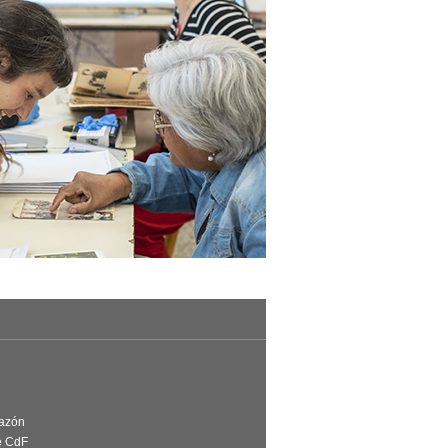
Razón
e CdF