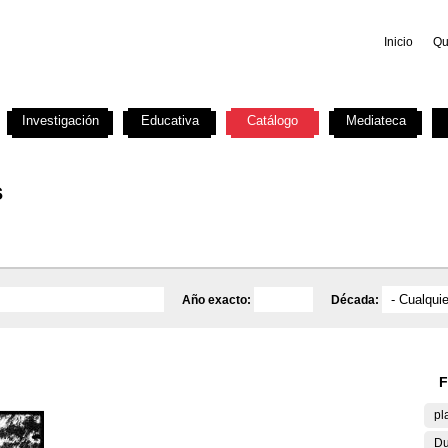
Inicio
Qu
Investigación
Educativa
Catálogo
Mediateca
s
Año exacto:
Década:
F
pl
Du