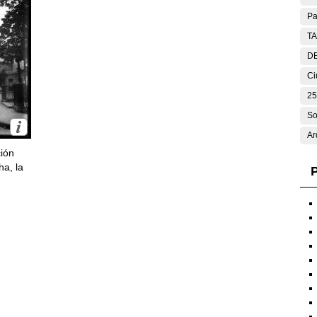
Pa
T
DE
Ci
25
So
Ar
ción
ha, la
P