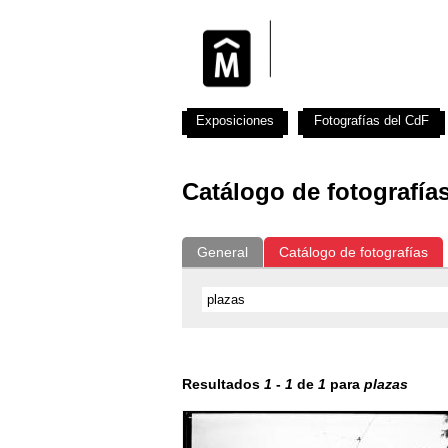
Exposiciones
Fotografías del CdF
Catálogo de fotografía
General
Catálogo de fotografías
Resultados
1
-
1
de
1
para
plazas