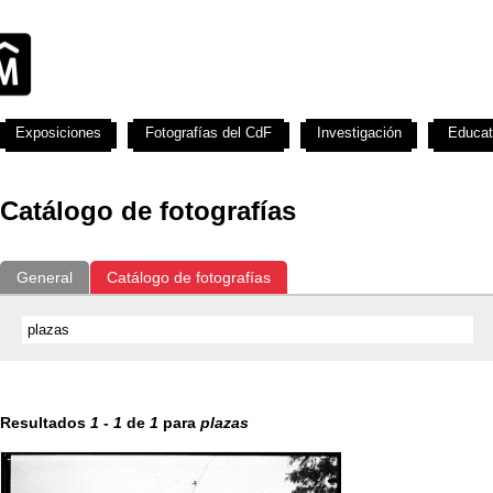
Exposiciones
Fotografías del CdF
Investigación
Educat
Catálogo de fotografías
General
Catálogo de fotografías
Resultados
1
-
1
de
1
para
plazas