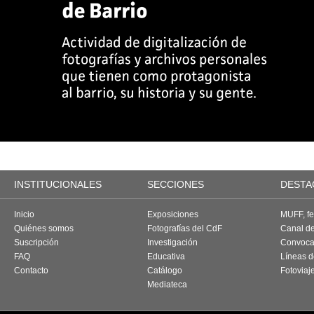
INSTITUCIONALES
SECCIONES
DESTA
Inicio
Exposiciones
MUFF, fes
Quiénes somos
Fotografías del CdF
Canal d
Suscripción
Investigación
Convoca
FAQ
Educativa
Líneas d
Contacto
Catálogo
Fotoviaj
Mediateca