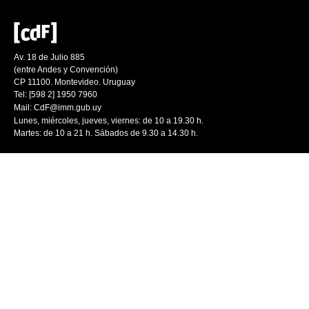
Av. 18 de Julio 885
(entre Andes y Convención)
CP 11100. Montevideo. Uruguay
Tel: [598 2] 1950 7960
Mail:
CdF@imm.gub.uy
Lunes, miércoles, jueves, viernes: de 10 a 19.30 h.
Martes: de 10 a 21 h. Sábados de 9.30 a 14.30 h.