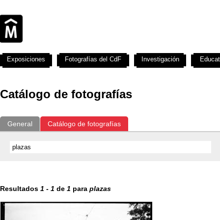
Exposiciones
Fotografías del CdF
Investigación
Educat
Catálogo de fotografías
General
Catálogo de fotografías
Resultados
1
-
1
de
1
para
plazas