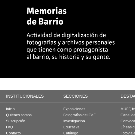
INSTITUCIONALES
SECCIONES
DESTA
Inicio
Exposiciones
MUFF, fes
Quiénes somos
Fotografías del CdF
Canal d
Suscripción
Investigación
Convoca
FAQ
Educativa
Líneas d
Contacto
Catálogo
Fotoviaj