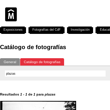
Exposiciones
Fotografías del CdF
Investigación
Educat
Catálogo de fotografías
General
Catálogo de fotografías
Resultados
1
-
1
de
1
para
plazas