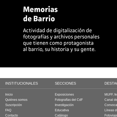
INSTITUCIONALES
SECCIONES
DESTA
Inicio
Exposiciones
MUFF, fes
Quiénes somos
Fotografías del CdF
Canal d
Suscripción
Investigación
Convoca
FAQ
Educativa
Líneas d
Contacto
Catálogo
Fotoviaj