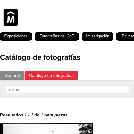
Exposiciones
Fotografías del CdF
Investigación
Educat
Catálogo de fotografías
General
Catálogo de fotografías
Resultados
1
-
1
de
1
para
plazas