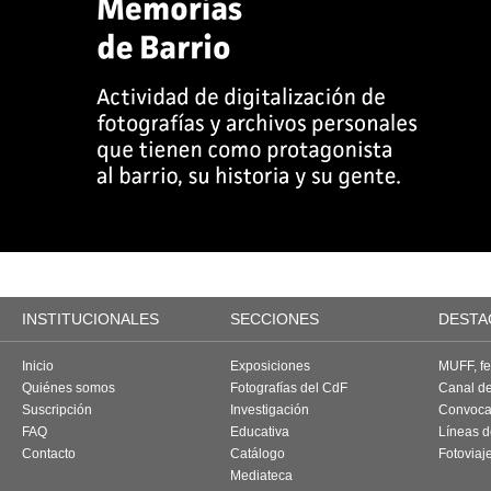
INSTITUCIONALES
SECCIONES
DESTA
Inicio
Exposiciones
MUFF, fes
Quiénes somos
Fotografías del CdF
Canal d
Suscripción
Investigación
Convoca
FAQ
Educativa
Líneas d
Contacto
Catálogo
Fotoviaj
Mediateca