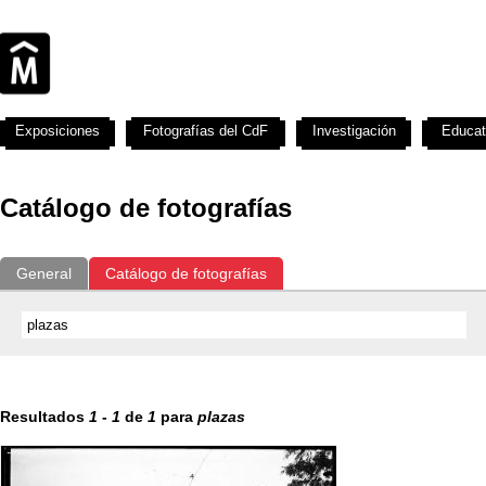
Exposiciones
Fotografías del CdF
Investigación
Educat
Catálogo de fotografías
General
Catálogo de fotografías
Resultados
1
-
1
de
1
para
plazas