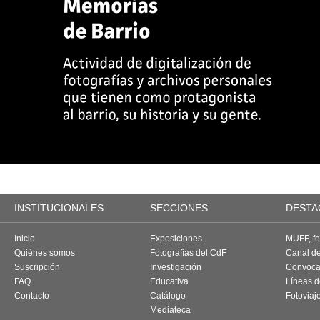
INSTITUCIONALES
SECCIONES
DESTA
Inicio
Exposiciones
MUFF, fes
Quiénes somos
Fotografías del CdF
Canal d
Suscripción
Investigación
Convoca
FAQ
Educativa
Líneas d
Contacto
Catálogo
Fotoviaj
Mediateca