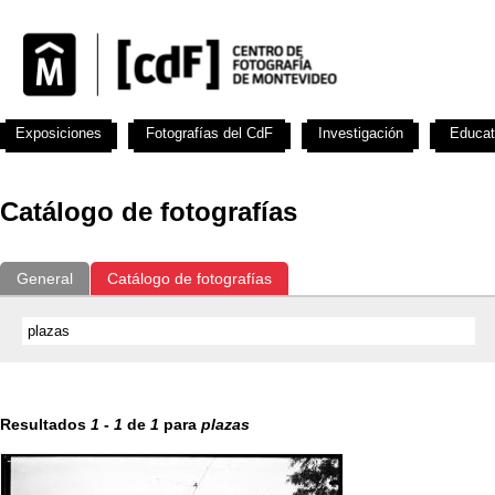
Exposiciones
Fotografías del CdF
Investigación
Educat
Catálogo de fotografías
General
Catálogo de fotografías
Resultados
1
-
1
de
1
para
plazas