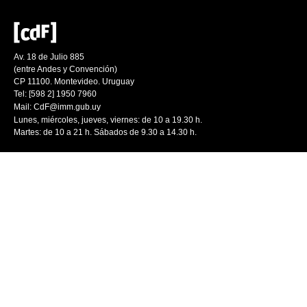
Av. 18 de Julio 885
(entre Andes y Convención)
CP 11100. Montevideo. Uruguay
Tel: [598 2] 1950 7960
Mail:
CdF@imm.gub.uy
Lunes, miércoles, jueves, viernes: de 10 a 19.30 h.
Martes: de 10 a 21 h. Sábados de 9.30 a 14.30 h.