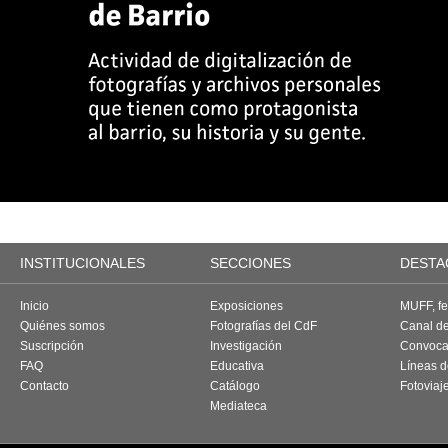
INSTITUCIONALES
SECCIONES
DESTA
Inicio
Exposiciones
MUFF, fes
Quiénes somos
Fotografías del CdF
Canal d
Suscripción
Investigación
Convoca
FAQ
Educativa
Líneas d
Contacto
Catálogo
Fotoviaj
Mediateca