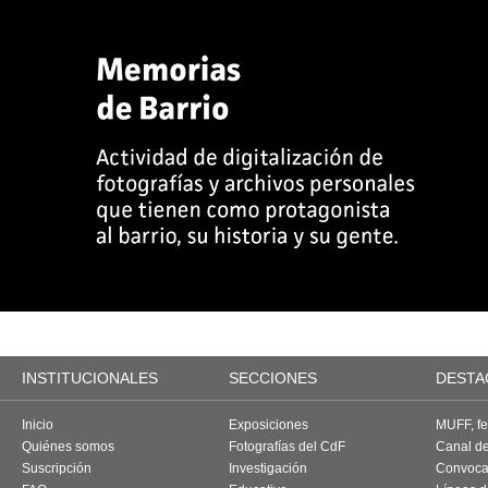
INSTITUCIONALES
SECCIONES
DESTA
Inicio
Exposiciones
MUFF, fes
Quiénes somos
Fotografías del CdF
Canal d
Suscripción
Investigación
Convoca