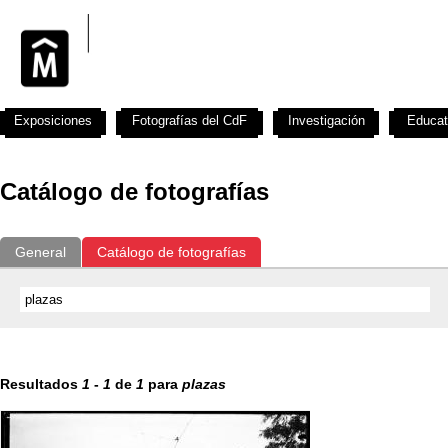
Exposiciones
Fotografías del CdF
Investigación
Educat
Catálogo de fotografías
General
Catálogo de fotografías
Resultados
1
-
1
de
1
para
plazas