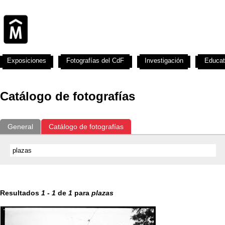
Exposiciones
Fotografías del CdF
Investigación
Educat
Catálogo de fotografías
General
Catálogo de fotografías
Resultados
1
-
1
de
1
para
plazas