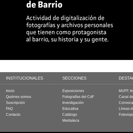
INSTITUCIONALES
SECCIONES
DESTA
Inicio
Exposiciones
MUFF, fes
Quiénes somos
Fotografías del CdF
Canal d
Suscripción
Investigación
Convoca
FAQ
Educativa
Líneas d
Contacto
Catálogo
Fotoviaj
Mediateca