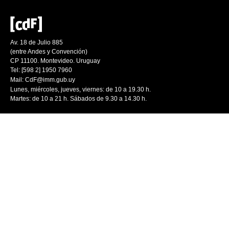
Av. 18 de Julio 885
(entre Andes y Convención)
CP 11100. Montevideo. Uruguay
Tel: [598 2] 1950 7960
Mail:
CdF@imm.gub.uy
Lunes, miércoles, jueves, viernes: de 10 a 19.30 h.
Martes: de 10 a 21 h. Sábados de 9.30 a 14.30 h.