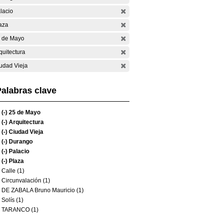
lacio
aza
 de Mayo
quitectura
udad Vieja
alabras clave
(-)
25 de Mayo
(-)
Arquitectura
(-)
Ciudad Vieja
(-)
Durango
(-)
Palacio
(-)
Plaza
Calle (1)
Circunvalación (1)
DE ZABALA Bruno Mauricio (1)
Solís (1)
TARANCO (1)