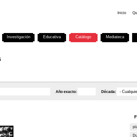
Inicio
Qu
Investigación
Educativa
Catálogo
Mediateca
s
Año exacto:
Década:
F
pl
Du