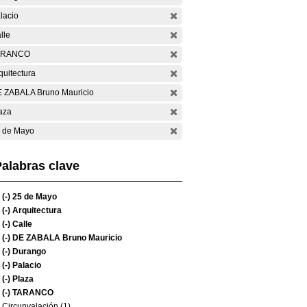
lacio
lle
ARANCO
quitectura
 ZABALA Bruno Mauricio
aza
 de Mayo
alabras clave
(-)
25 de Mayo
(-)
Arquitectura
(-)
Calle
(-)
DE ZABALA Bruno Mauricio
(-)
Durango
(-)
Palacio
(-)
Plaza
(-)
TARANCO
Circunvalación (1)