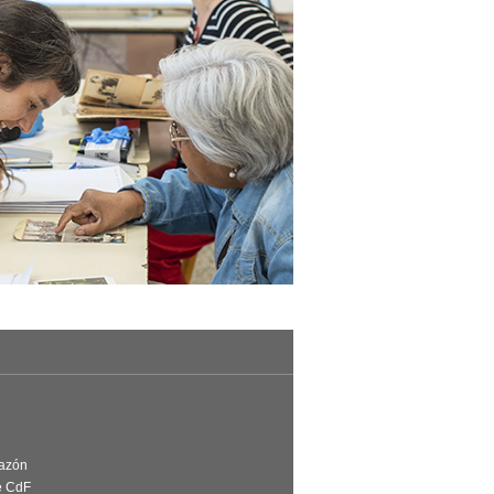
Razón
e CdF