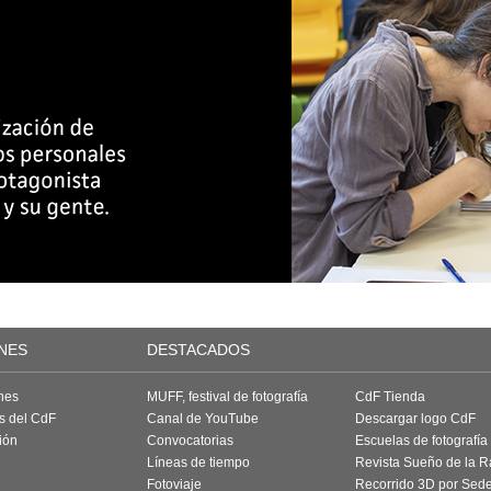
NES
DESTACADOS
nes
MUFF, festival de fotografía
CdF Tienda
as del CdF
Canal de YouTube
Descargar logo CdF
ión
Convocatorias
Escuelas de fotografía
Líneas de tiempo
Revista Sueño de la 
Fotoviaje
Recorrido 3D por Sed