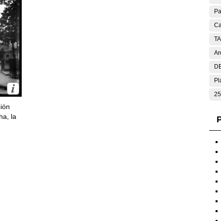
Pa
Ca
T
Ar
DE
Pl
25
ción
ha, la
P