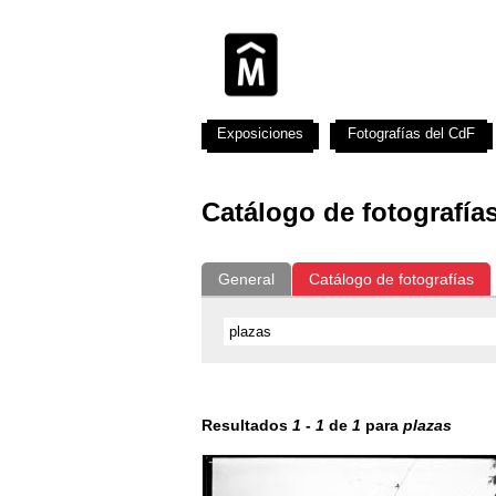
Exposiciones
Fotografías del CdF
Catálogo de fotografía
General
Catálogo de fotografías
Resultados
1
-
1
de
1
para
plazas