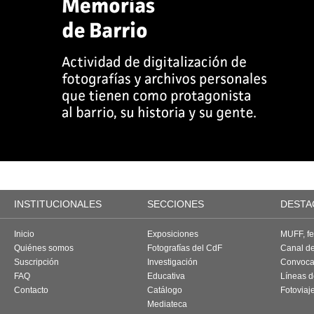
INSTITUCIONALES
SECCIONES
DESTA
Inicio
Exposiciones
MUFF, fes
Quiénes somos
Fotografías del CdF
Canal d
Suscripción
Investigación
Convoca
FAQ
Educativa
Líneas d
Contacto
Catálogo
Fotoviaj
Mediateca