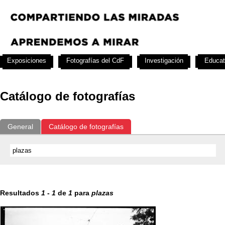
Exposiciones
Fotografías del CdF
Investigación
Educat
Catálogo de fotografías
General
Catálogo de fotografías
Resultados
1
-
1
de
1
para
plazas