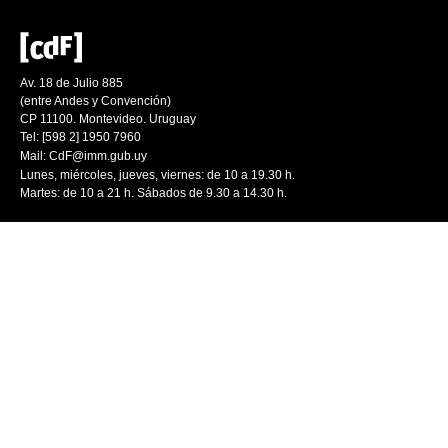
Av. 18 de Julio 885
(entre Andes y Convención)
CP 11100. Montevideo. Uruguay
Tel: [598 2] 1950 7960
Mail:
CdF@imm.gub.uy
Lunes, miércoles, jueves, viernes: de 10 a 19.30 h.
Martes: de 10 a 21 h. Sábados de 9.30 a 14.30 h.