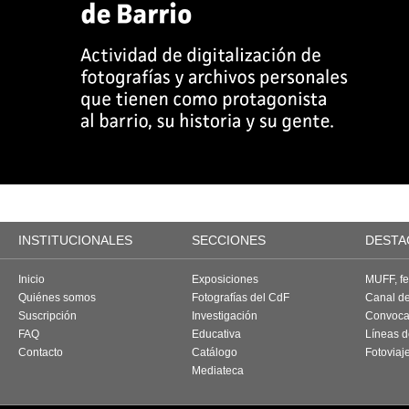
INSTITUCIONALES
SECCIONES
DESTA
Inicio
Exposiciones
MUFF, fes
Quiénes somos
Fotografías del CdF
Canal d
Suscripción
Investigación
Convoca
FAQ
Educativa
Líneas d
Contacto
Catálogo
Fotoviaj
Mediateca