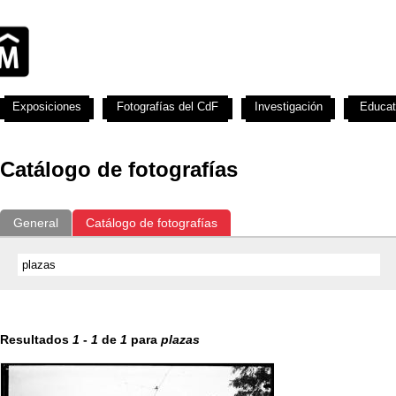
Exposiciones
Fotografías del CdF
Investigación
Educat
Catálogo de fotografías
General
Catálogo de fotografías
Resultados
1
-
1
de
1
para
plazas