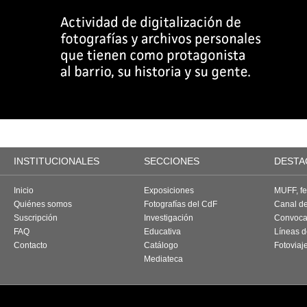
INSTITUCIONALES
SECCIONES
DESTA
Inicio
Exposiciones
MUFF, fes
Quiénes somos
Fotografías del CdF
Canal d
Suscripción
Investigación
Convoca
FAQ
Educativa
Líneas d
Contacto
Catálogo
Fotoviaj
Mediateca