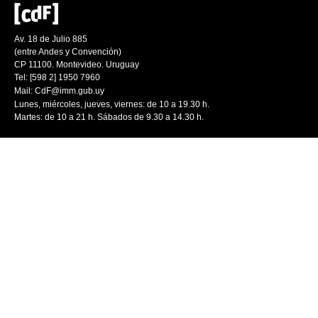
Av. 18 de Julio 885
(entre Andes y Convención)
CP 11100. Montevideo. Uruguay
Tel: [598 2] 1950 7960
Mail:
CdF@imm.gub.uy
Lunes, miércoles, jueves, viernes: de 10 a 19.30 h.
Martes: de 10 a 21 h. Sábados de 9.30 a 14.30 h.