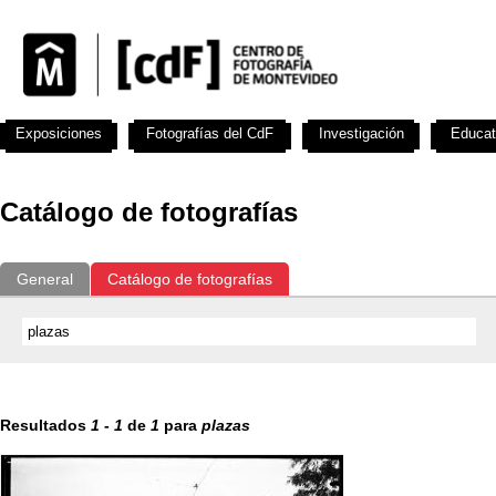
Exposiciones
Fotografías del CdF
Investigación
Educat
Catálogo de fotografías
General
Catálogo de fotografías
Resultados
1
-
1
de
1
para
plazas