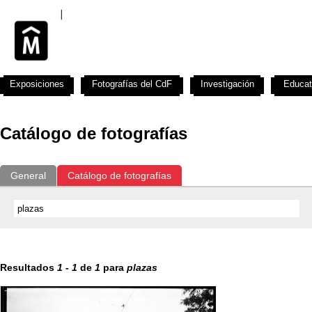
Exposiciones
Fotografías del CdF
Investigación
Educat
Catálogo de fotografías
General
Catálogo de fotografías
Resultados
1
-
1
de
1
para
plazas