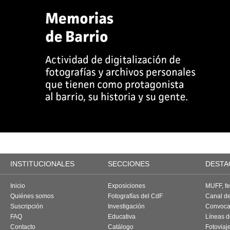
INSTITUCIONALES
SECCIONES
DESTA
Inicio
Exposiciones
MUFF, fes
Quiénes somos
Fotografías del CdF
Canal d
Suscripción
Investigación
Convoca
FAQ
Educativa
Líneas d
Contacto
Catálogo
Fotoviaj