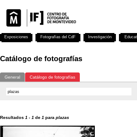
Exposiciones
Fotografías del CdF
Investigación
Educat
Catálogo de fotografías
General
Catálogo de fotografías
Resultados
1
-
1
de
1
para
plazas