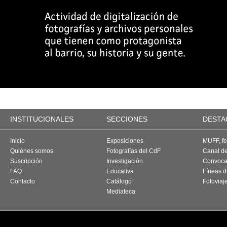
INSTITUCIONALES
SECCIONES
DESTA
Inicio
Exposiciones
MUFF, fes
Quiénes somos
Fotografías del CdF
Canal d
Suscripción
Investigación
Convoca
FAQ
Educativa
Líneas d
Contacto
Catálogo
Fotoviaj
Mediateca