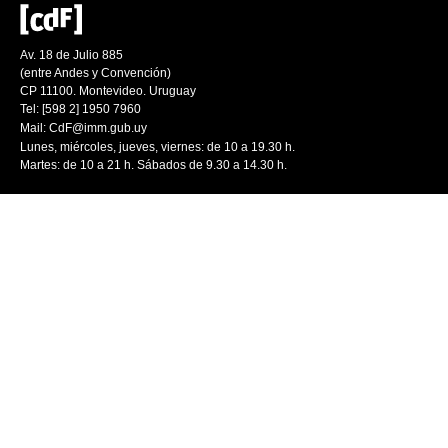
Av. 18 de Julio 885
(entre Andes y Convención)
CP 11100. Montevideo. Uruguay
Tel: [598 2] 1950 7960
Mail:
CdF@imm.gub.uy
Lunes, miércoles, jueves, viernes: de 10 a 19.30 h.
Martes: de 10 a 21 h. Sábados de 9.30 a 14.30 h.