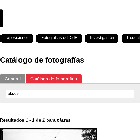
Exposiciones
Fotografías del CdF
Investigación
Educat
Catálogo de fotografías
General
Catálogo de fotografías
Resultados
1
-
1
de
1
para
plazas