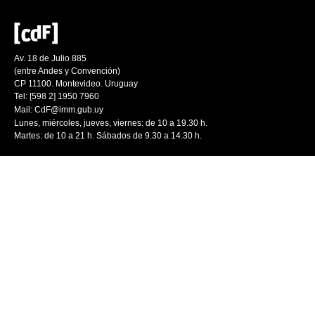
Av. 18 de Julio 885
(entre Andes y Convención)
CP 11100. Montevideo. Uruguay
Tel: [598 2] 1950 7960
Mail:
CdF@imm.gub.uy
Lunes, miércoles, jueves, viernes: de 10 a 19.30 h.
Martes: de 10 a 21 h. Sábados de 9.30 a 14.30 h.