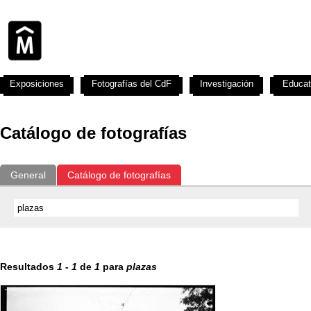
Exposiciones
Fotografías del CdF
Investigación
Educat
Catálogo de fotografías
General
Catálogo de fotografías
Resultados
1
-
1
de
1
para
plazas