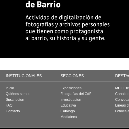
INSTITUCIONALES
SECCIONES
DESTA
Inicio
Exposiciones
MUFF, fes
Quiénes somos
Fotografías del CdF
Canal d
Suscripción
Investigación
Convoca
FAQ
Educativa
Líneas d
Contacto
Catálogo
Fotoviaj
Mediateca