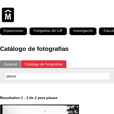
Exposiciones
Fotografías del CdF
Investigación
Educat
Catálogo de fotografías
General
Catálogo de fotografías
Resultados
1
-
1
de
1
para
plazas