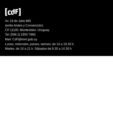
Av. 18 de Julio 885
(entre Andes y Convención)
CP 11100. Montevideo. Uruguay
Tel: [598 2] 1950 7960
Mail:
CdF@imm.gub.uy
Lunes, miércoles, jueves, viernes: de 10 a 19.30 h.
Martes: de 10 a 21 h. Sábados de 9.30 a 14.30 h.