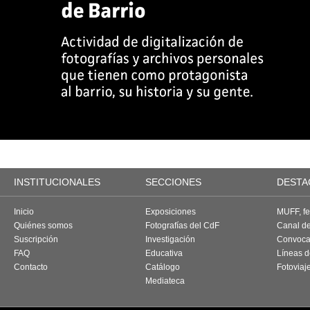
INSTITUCIONALES
SECCIONES
DESTA
Inicio
Exposiciones
MUFF, fes
Quiénes somos
Fotografías del CdF
Canal d
Suscripción
Investigación
Convoca
FAQ
Educativa
Líneas d
Contacto
Catálogo
Fotoviaj
Mediateca