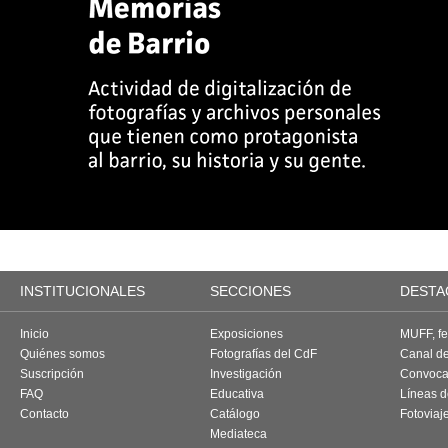
INSTITUCIONALES
SECCIONES
DESTA
Inicio
Exposiciones
MUFF, fes
Quiénes somos
Fotografías del CdF
Canal d
Suscripción
Investigación
Convoca
FAQ
Educativa
Líneas d
Contacto
Catálogo
Fotoviaj
Mediateca