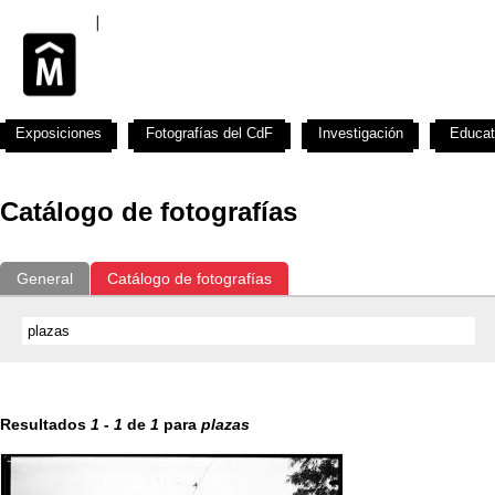
Exposiciones
Fotografías del CdF
Investigación
Educat
Catálogo de fotografías
General
Catálogo de fotografías
Resultados
1
-
1
de
1
para
plazas