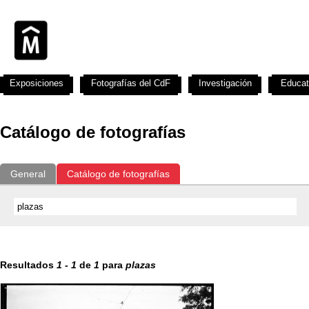
Exposiciones
Fotografías del CdF
Investigación
Educat
Catálogo de fotografías
General
Catálogo de fotografías
Resultados
1
-
1
de
1
para
plazas