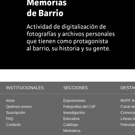
INSTITUCIONALES
SECCIONES
DESTA
Inicio
Exposiciones
MUFF, fes
Quiénes somos
Fotografías del CdF
Canal d
Suscripción
Investigación
Convoca
FAQ
Educativa
Líneas d
Contacto
Catálogo
Fotoviaj
Mediateca