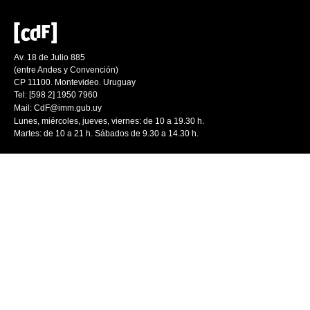
Av. 18 de Julio 885
(entre Andes y Convención)
CP 11100. Montevideo. Uruguay
Tel: [598 2] 1950 7960
Mail:
CdF@imm.gub.uy
Lunes, miércoles, jueves, viernes: de 10 a 19.30 h.
Martes: de 10 a 21 h. Sábados de 9.30 a 14.30 h.