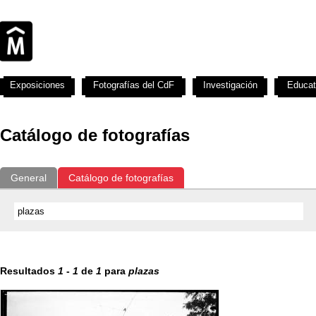
Exposiciones
Fotografías del CdF
Investigación
Educat
Catálogo de fotografías
General
Catálogo de fotografías
Resultados
1
-
1
de
1
para
plazas