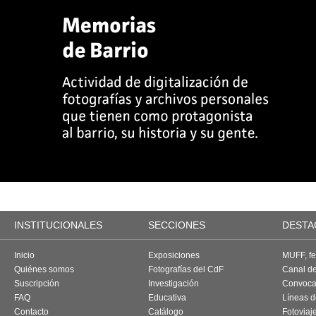
INSTITUCIONALES
SECCIONES
DESTA
Inicio
Exposiciones
MUFF, fes
Quiénes somos
Fotografías del CdF
Canal d
Suscripción
Investigación
Convoca
FAQ
Educativa
Líneas d
Contacto
Catálogo
Fotoviaj