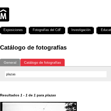
Exposiciones
Fotografías del CdF
Investigación
Educat
Catálogo de fotografías
General
Catálogo de fotografías
Resultados
1
-
1
de
1
para
plazas