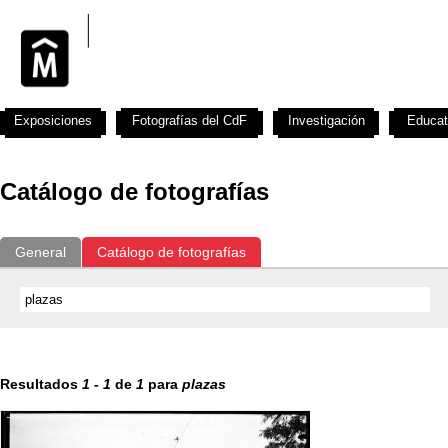
Exposiciones
Fotografías del CdF
Investigación
Educat
Catálogo de fotografías
General
Catálogo de fotografías
Resultados
1
-
1
de
1
para
plazas