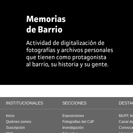
INSTITUCIONALES
SECCIONES
DESTA
Inicio
Exposiciones
MUFF, fes
Quiénes somos
Fotografías del CdF
Canal d
Suscripción
Investigación
Convoca