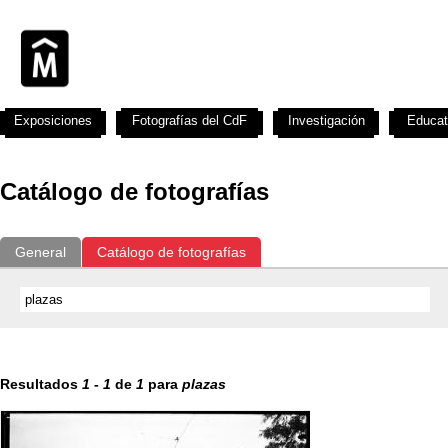
Exposiciones
Fotografías del CdF
Investigación
Educat
Catálogo de fotografías
General
Catálogo de fotografías
Resultados
1
-
1
de
1
para
plazas