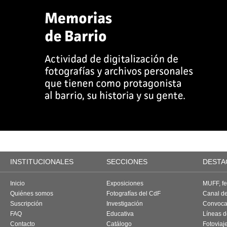
INSTITUCIONALES
SECCIONES
DESTA
Inicio
Exposiciones
MUFF, fes
Quiénes somos
Fotografías del CdF
Canal d
Suscripción
Investigación
Convoca
FAQ
Educativa
Líneas d
Contacto
Catálogo
Fotoviaj