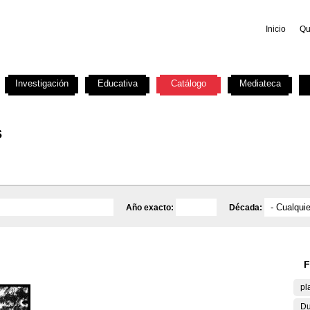
Inicio
Qu
Investigación
Educativa
Catálogo
Mediateca
s
Año exacto:
Década:
F
pl
Du