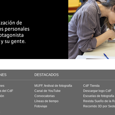
NES
DESTACADOS
nes
MUFF, festival de fotografía
CdF Tienda
as del CdF
Canal de YouTube
Descargar logo CdF
ión
Convocatorias
Escuelas de fotografía
Líneas de tiempo
Revista Sueño de la 
Fotoviaje
Recorrido 3D por Sed
a