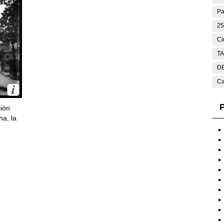
Pa
25
Ci
T
DE
Ca
P
ción
ha, la