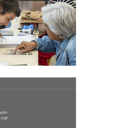
Razón
e CdF