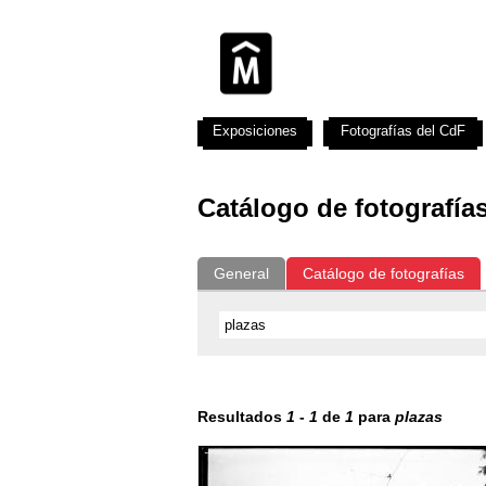
Exposiciones
Fotografías del CdF
Catálogo de fotografía
General
Catálogo de fotografías
Resultados
1
-
1
de
1
para
plazas