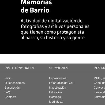
INSTITUCIONALES
SECCIONES
DESTA
Inicio
Exposiciones
MUFF, fes
Quiénes somos
Fotografías del CdF
Canal d
Suscripción
Investigación
Convoca
FAQ
Educativa
Líneas d
Contacto
Catálogo
Fotoviaj
Mediateca