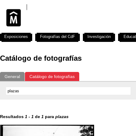
Exposiciones
Fotografías del CdF
Investigación
Educat
Catálogo de fotografías
General
Catálogo de fotografías
Resultados
1
-
1
de
1
para
plazas