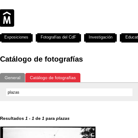
Exposiciones
Fotografías del CdF
Investigación
Educat
Catálogo de fotografías
General
Catálogo de fotografías
Resultados
1
-
1
de
1
para
plazas