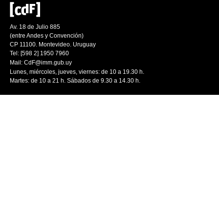
Av. 18 de Julio 885
(entre Andes y Convención)
CP 11100. Montevideo. Uruguay
Tel: [598 2] 1950 7960
Mail:
CdF@imm.gub.uy
Lunes, miércoles, jueves, viernes: de 10 a 19.30 h.
Martes: de 10 a 21 h. Sábados de 9.30 a 14.30 h.