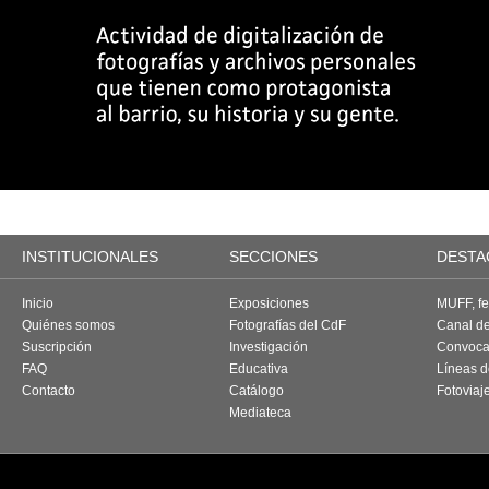
INSTITUCIONALES
SECCIONES
DESTA
Inicio
Exposiciones
MUFF, fes
Quiénes somos
Fotografías del CdF
Canal d
Suscripción
Investigación
Convoca
FAQ
Educativa
Líneas d
Contacto
Catálogo
Fotoviaj
Mediateca