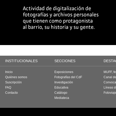
INSTITUCIONALES
SECCIONES
DESTA
Inicio
Exposiciones
MUFF, fes
Quiénes somos
Fotografías del CdF
Canal d
Suscripción
Investigación
Convoca
FAQ
Educativa
Líneas d
Contacto
Catálogo
Fotoviaj
Mediateca