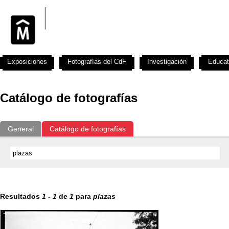
Exposiciones
Fotografías del CdF
Investigación
Educat
Catálogo de fotografías
General
Catálogo de fotografías
Resultados
1
-
1
de
1
para
plazas