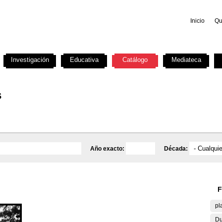
Inicio
Qu
Investigación
Educativa
Catálogo
Mediateca
s
Año exacto:
Década:
F
pl
Du