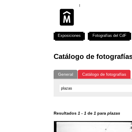
Exposiciones
Fotografías del CdF
Catálogo de fotografía
General
Catálogo de fotografías
Resultados
1
-
1
de
1
para
plazas