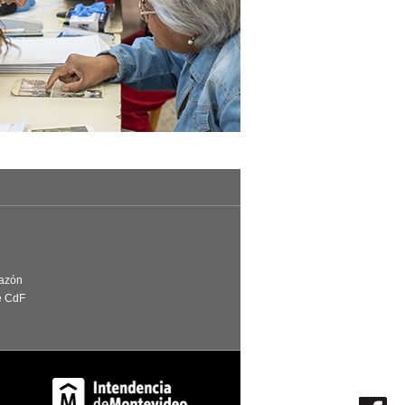
Razón
e CdF