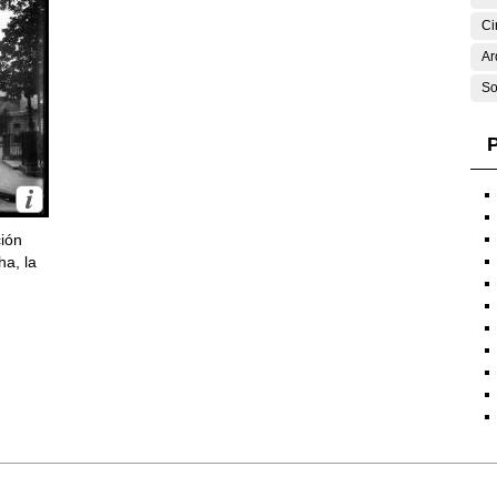
Ci
Ar
So
P
ción
ha, la