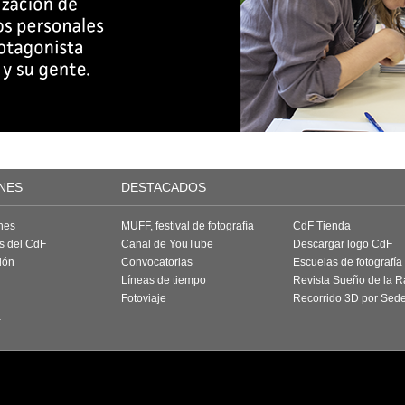
NES
DESTACADOS
nes
MUFF, festival de fotografía
CdF Tienda
as del CdF
Canal de YouTube
Descargar logo CdF
ión
Convocatorias
Escuelas de fotografía
Líneas de tiempo
Revista Sueño de la 
Fotoviaje
Recorrido 3D por Sed
a