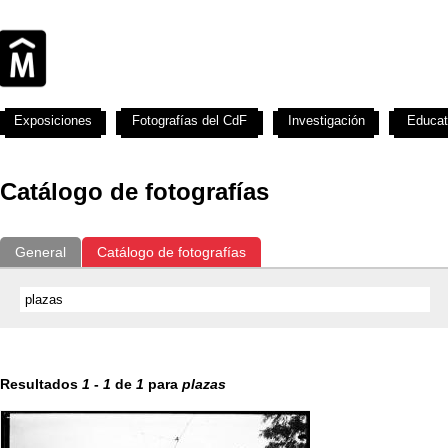
Exposiciones
Fotografías del CdF
Investigación
Educat
Catálogo de fotografías
General
Catálogo de fotografías
Resultados
1
-
1
de
1
para
plazas