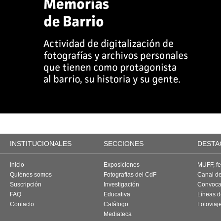
INSTITUCIONALES
SECCIONES
DESTA
Inicio
Exposiciones
MUFF, fes
Quiénes somos
Fotografías del CdF
Canal d
Suscripción
Investigación
Convoca
FAQ
Educativa
Líneas d
Contacto
Catálogo
Fotoviaj
Mediateca