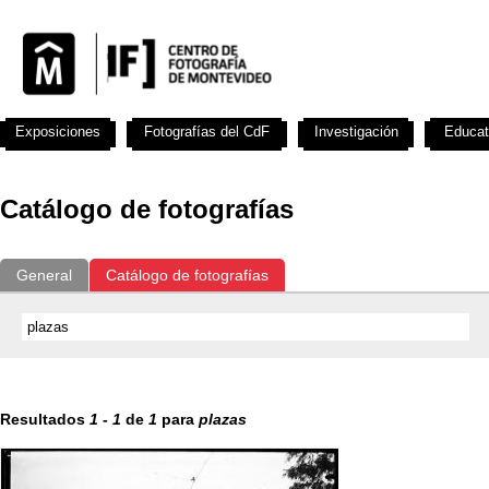
Exposiciones
Fotografías del CdF
Investigación
Educat
Catálogo de fotografías
General
Catálogo de fotografías
Resultados
1
-
1
de
1
para
plazas