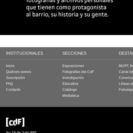
INSTITUCIONALES
SECCIONES
DESTA
Inicio
Exposiciones
MUFF, fes
Quiénes somos
Fotografías del CdF
Canal d
Suscripción
Investigación
Convoca
FAQ
Educativa
Líneas d
Contacto
Catálogo
Fotoviaj
Mediateca
Av. 18 de Julio 885