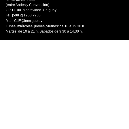
(entre Andes y Convención)
CP 11100. Montevideo. Uruguay
Tel: [598 2] 1950 7960
Mail:
CdF@imm.gub.uy
Lunes, miércoles, jueves, viernes: de 10 a 19.30 h.
Martes: de 10 a 21 h. Sábados de 9.30 a 14.30 h.