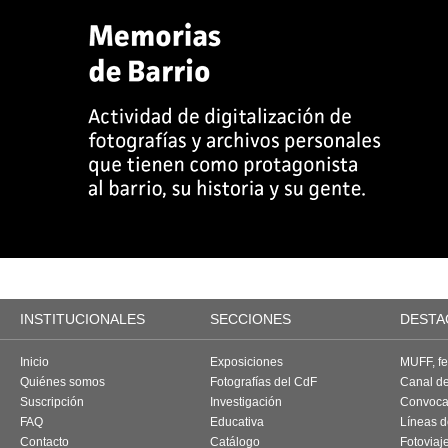
INSTITUCIONALES
SECCIONES
DESTA
Inicio
Exposiciones
MUFF, fes
Quiénes somos
Fotografías del CdF
Canal d
Suscripción
Investigación
Convoca
FAQ
Educativa
Líneas d
Contacto
Catálogo
Fotoviaj