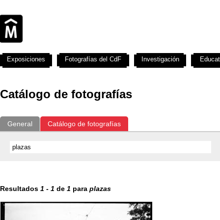
Exposiciones
Fotografías del CdF
Investigación
Educat
Catálogo de fotografías
General
Catálogo de fotografías
Resultados
1
-
1
de
1
para
plazas