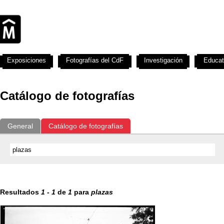
Exposiciones
Fotografías del CdF
Investigación
Educat
Catálogo de fotografías
General
Catálogo de fotografías
Resultados
1
-
1
de
1
para
plazas