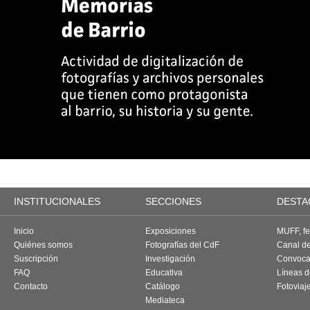
INSTITUCIONALES
SECCIONES
DESTA
Inicio
Exposiciones
MUFF, fes
Quiénes somos
Fotografías del CdF
Canal d
Suscripción
Investigación
Convoca
FAQ
Educativa
Líneas d
Contacto
Catálogo
Fotoviaj
Mediateca