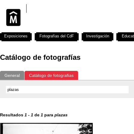
Exposiciones
Fotografías del CdF
Investigación
Educat
Catálogo de fotografías
General
Catálogo de fotografías
Resultados
1
-
1
de
1
para
plazas