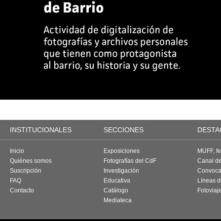
INSTITUCIONALES
SECCIONES
DESTA
Inicio
Exposiciones
MUFF, fes
Quiénes somos
Fotografías del CdF
Canal d
Suscripción
Investigación
Convoca
FAQ
Educativa
Líneas d
Contacto
Catálogo
Fotoviaj
Mediateca