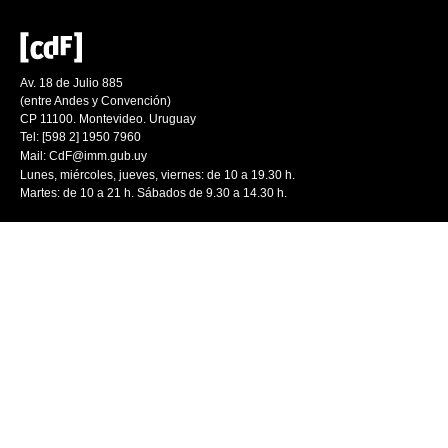
Av. 18 de Julio 885
(entre Andes y Convención)
CP 11100. Montevideo. Uruguay
Tel: [598 2] 1950 7960
Mail:
CdF@imm.gub.uy
Lunes, miércoles, jueves, viernes: de 10 a 19.30 h.
Martes: de 10 a 21 h. Sábados de 9.30 a 14.30 h.