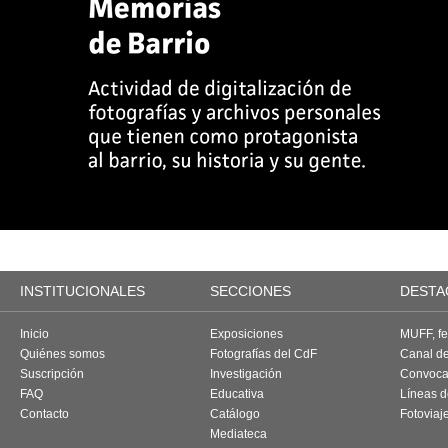
INSTITUCIONALES
SECCIONES
DESTA
Inicio
Exposiciones
MUFF, fes
Quiénes somos
Fotografías del CdF
Canal d
Suscripción
Investigación
Convoca
FAQ
Educativa
Líneas d
Contacto
Catálogo
Fotoviaj
Mediateca