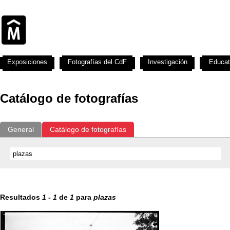
Exposiciones
Fotografías del CdF
Investigación
Educat
Catálogo de fotografías
General
Catálogo de fotografías
Resultados
1
-
1
de
1
para
plazas