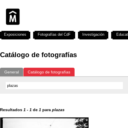
Exposiciones
Fotografías del CdF
Investigación
Educat
Catálogo de fotografías
General
Catálogo de fotografías
Resultados
1
-
1
de
1
para
plazas