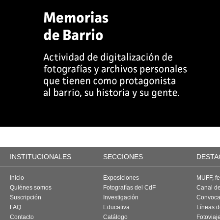
INSTITUCIONALES
SECCIONES
DESTA
Inicio
Exposiciones
MUFF, fes
Quiénes somos
Fotografías del CdF
Canal d
Suscripción
Investigación
Convoca
FAQ
Educativa
Líneas d
Contacto
Catálogo
Fotoviaj