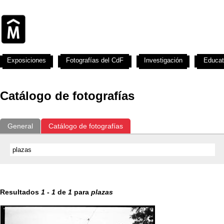
Exposiciones
Fotografías del CdF
Investigación
Educat
Catálogo de fotografías
General
Catálogo de fotografías
Resultados
1
-
1
de
1
para
plazas