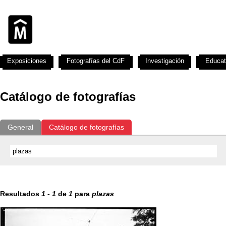
Exposiciones
Fotografías del CdF
Investigación
Educat
Catálogo de fotografías
General
Catálogo de fotografías
Resultados
1
-
1
de
1
para
plazas