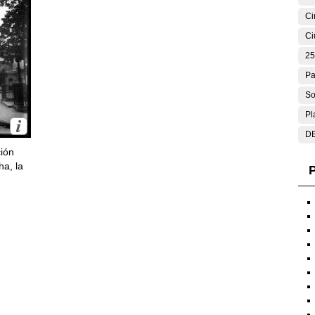
Ci
Ci
25
Pa
So
Pl
DE
ción
ha, la
P