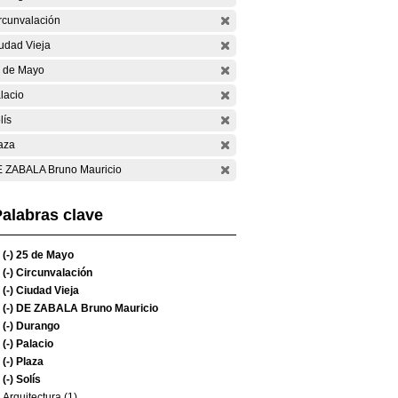
rcunvalación
udad Vieja
 de Mayo
lacio
lís
aza
 ZABALA Bruno Mauricio
alabras clave
(-)
25 de Mayo
(-)
Circunvalación
(-)
Ciudad Vieja
(-)
DE ZABALA Bruno Mauricio
(-)
Durango
(-)
Palacio
(-)
Plaza
(-)
Solís
Arquitectura (1)