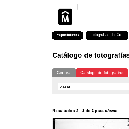
Exposiciones
Fotografías del CdF
Catálogo de fotografía
General
Catálogo de fotografías
Resultados
1
-
1
de
1
para
plazas