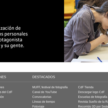
NES
DESTACADOS
nes
MUFF, festival de fotografía
CdF Tienda
as del CdF
Canal de YouTube
Descargar logo CdF
ión
Convocatorias
Escuelas de fotografía
Líneas de tiempo
Revista Sueño de la 
Fotoviaje
Recorrido 3D por Sed