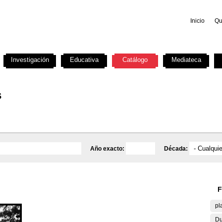
Inicio
Qu
Investigación
Educativa
Catálogo
Mediateca
s
Año exacto:
Década:
F
pl
Du