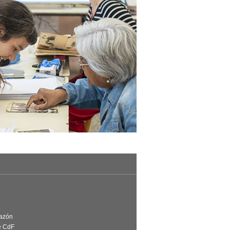
Razón
e CdF