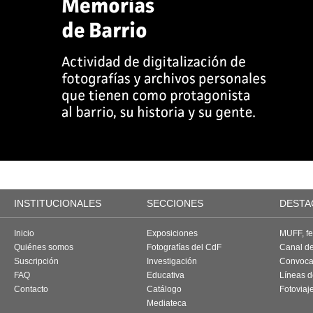
INSTITUCIONALES
SECCIONES
DESTA
Inicio
Exposiciones
MUFF, fes
Quiénes somos
Fotografías del CdF
Canal d
Suscripción
Investigación
Convoca
FAQ
Educativa
Líneas d
Contacto
Catálogo
Fotoviaj
Mediateca