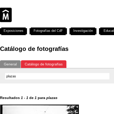
Exposiciones
Fotografías del CdF
Investigación
Educat
Catálogo de fotografías
General
Catálogo de fotografías
Resultados
1
-
1
de
1
para
plazas