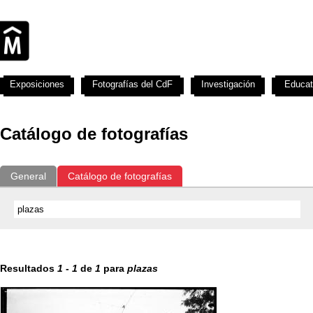
Exposiciones
Fotografías del CdF
Investigación
Educat
Catálogo de fotografías
General
Catálogo de fotografías
Resultados
1
-
1
de
1
para
plazas