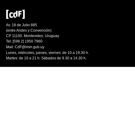
Av. 18 de Julio 885
(entre Andes y Convención)
CP 11100. Montevideo. Uruguay
Tel: [598 2] 1950 7960
Mail:
CdF@imm.gub.uy
Lunes, miércoles, jueves, viernes: de 10 a 19.30 h.
Martes: de 10 a 21 h. Sábados de 9.30 a 14.30 h.