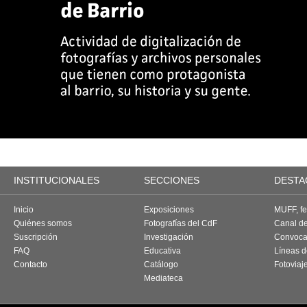
INSTITUCIONALES
SECCIONES
DESTA
Inicio
Exposiciones
MUFF, fes
Quiénes somos
Fotografías del CdF
Canal d
Suscripción
Investigación
Convoca
FAQ
Educativa
Líneas d
Contacto
Catálogo
Fotoviaj
Mediateca