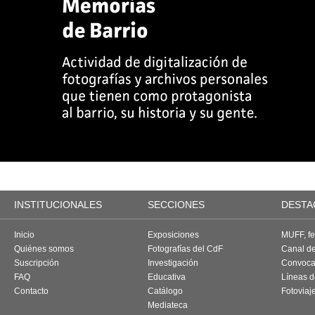
INSTITUCIONALES
SECCIONES
DESTA
Inicio
Exposiciones
MUFF, fes
Quiénes somos
Fotografías del CdF
Canal d
Suscripción
Investigación
Convoca
FAQ
Educativa
Líneas d
Contacto
Catálogo
Fotoviaj
Mediateca