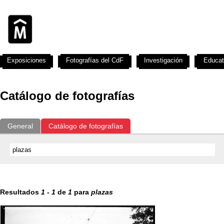
Exposiciones
Fotografías del CdF
Investigación
Educat
Catálogo de fotografías
General
Catálogo de fotografías
Resultados
1
-
1
de
1
para
plazas