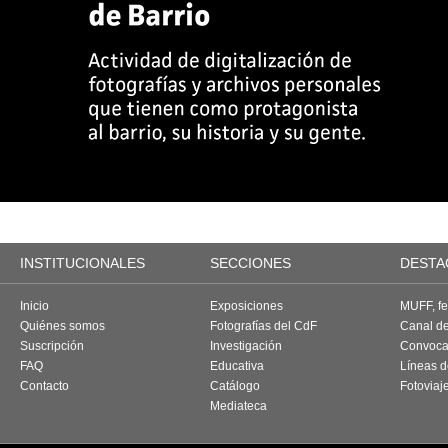
INSTITUCIONALES
SECCIONES
DESTA
Inicio
Exposiciones
MUFF, fes
Quiénes somos
Fotografías del CdF
Canal d
Suscripción
Investigación
Convoca
FAQ
Educativa
Líneas d
Contacto
Catálogo
Fotoviaj
Mediateca