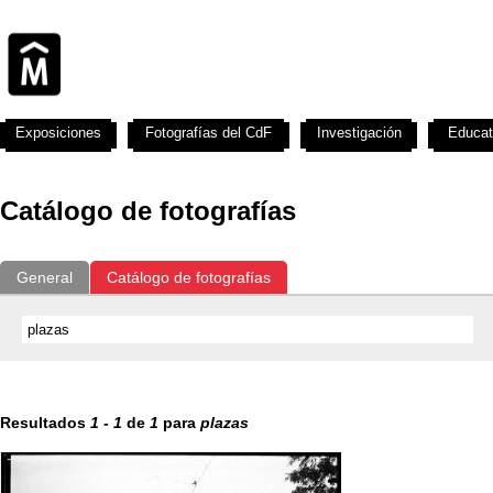
Exposiciones
Fotografías del CdF
Investigación
Educat
Catálogo de fotografías
General
Catálogo de fotografías
Resultados
1
-
1
de
1
para
plazas