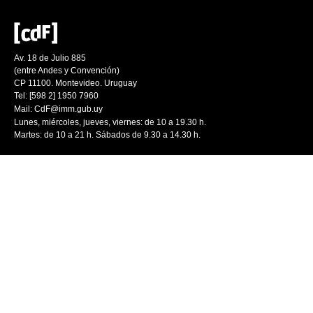
Av. 18 de Julio 885
(entre Andes y Convención)
CP 11100. Montevideo. Uruguay
Tel: [598 2] 1950 7960
Mail:
CdF@imm.gub.uy
Lunes, miércoles, jueves, viernes: de 10 a 19.30 h.
Martes: de 10 a 21 h. Sábados de 9.30 a 14.30 h.