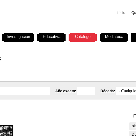
Inicio
Qu
Investigación
Educativa
Catálogo
Mediateca
s
Año exacto:
Década:
F
pl
Du