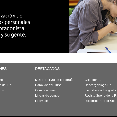
NES
DESTACADOS
nes
MUFF, festival de fotografía
CdF Tienda
as del CdF
Canal de YouTube
Descargar logo CdF
ión
Convocatorias
Escuelas de fotografía
Líneas de tiempo
Revista Sueño de la 
Fotoviaje
Recorrido 3D por Sed
a