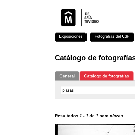
Exposiciones
Fotografías del CdF
Catálogo de fotografía
General
Catálogo de fotografías
Resultados
1
-
1
de
1
para
plazas