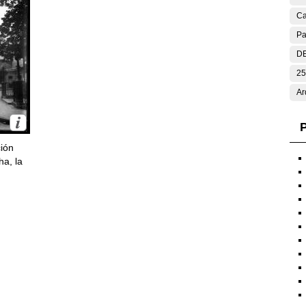
Ca
Pa
DE
25
Ar
P
ción
ha, la