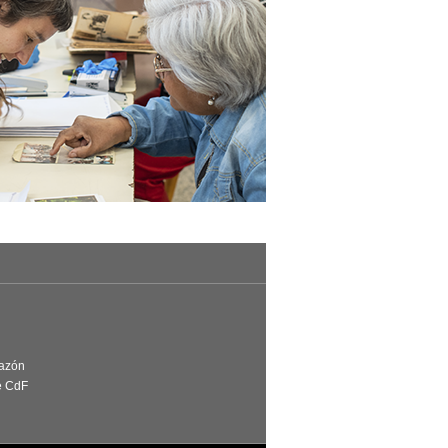
Razón
e CdF