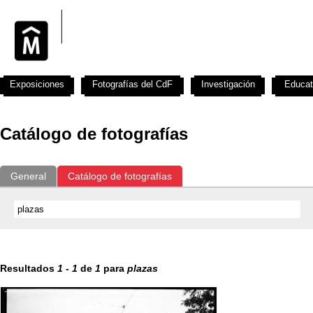
Exposiciones
Fotografías del CdF
Investigación
Educat
Catálogo de fotografías
General
Catálogo de fotografías
Resultados
1
-
1
de
1
para
plazas