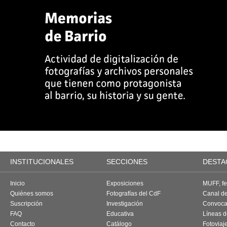
INSTITUCIONALES
SECCIONES
DESTA
Inicio
Exposiciones
MUFF, fes
Quiénes somos
Fotografías del CdF
Canal d
Suscripción
Investigación
Convoca
FAQ
Educativa
Líneas d
Contacto
Catálogo
Fotoviaj