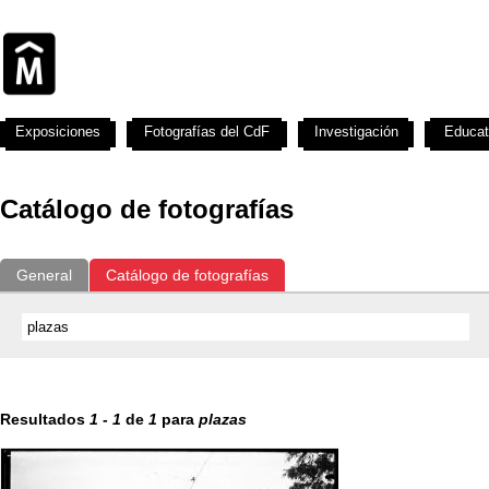
Exposiciones
Fotografías del CdF
Investigación
Educat
Catálogo de fotografías
General
Catálogo de fotografías
Resultados
1
-
1
de
1
para
plazas