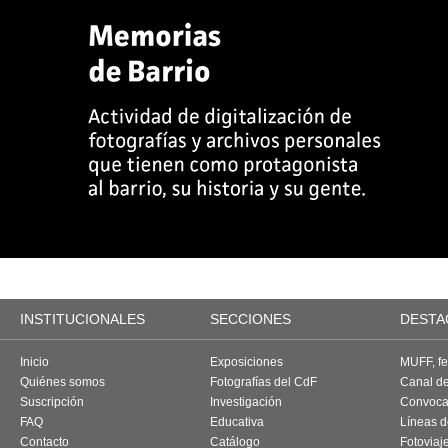
INSTITUCIONALES
SECCIONES
DESTA
Inicio
Exposiciones
MUFF, fes
Quiénes somos
Fotografías del CdF
Canal d
Suscripción
Investigación
Convoca
FAQ
Educativa
Líneas d
Contacto
Catálogo
Fotoviaj