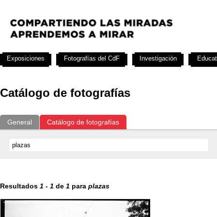
Exposiciones
Fotografías del CdF
Investigación
Educat
Catálogo de fotografías
General
Catálogo de fotografías
Resultados
1
-
1
de
1
para
plazas