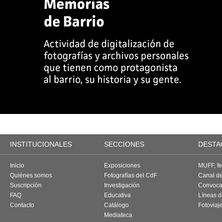
INSTITUCIONALES
SECCIONES
DESTA
Inicio
Exposiciones
MUFF, fes
Quiénes somos
Fotografías del CdF
Canal d
Suscripción
Investigación
Convoca
FAQ
Educativa
Líneas d
Contacto
Catálogo
Fotoviaj
Mediateca