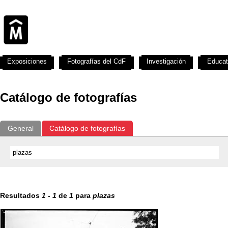
Exposiciones
Fotografías del CdF
Investigación
Educat
Catálogo de fotografías
General
Catálogo de fotografías
Resultados
1
-
1
de
1
para
plazas