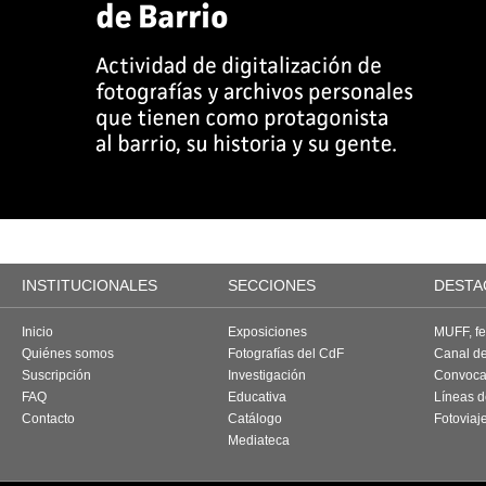
INSTITUCIONALES
SECCIONES
DESTA
Inicio
Exposiciones
MUFF, fes
Quiénes somos
Fotografías del CdF
Canal d
Suscripción
Investigación
Convoca
FAQ
Educativa
Líneas d
Contacto
Catálogo
Fotoviaj
Mediateca