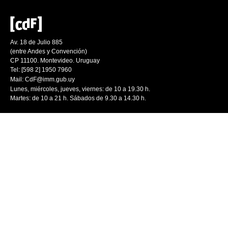
Av. 18 de Julio 885
(entre Andes y Convención)
CP 11100. Montevideo. Uruguay
Tel: [598 2] 1950 7960
Mail:
CdF@imm.gub.uy
Lunes, miércoles, jueves, viernes: de 10 a 19.30 h.
Martes: de 10 a 21 h. Sábados de 9.30 a 14.30 h.