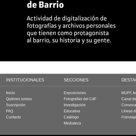
INSTITUCIONALES
SECCIONES
DESTA
Inicio
Exposiciones
MUFF, fes
Quiénes somos
Fotografías del CdF
Canal d
Suscripción
Investigación
Convoca
FAQ
Educativa
Líneas d
Contacto
Catálogo
Fotoviaj
Mediateca