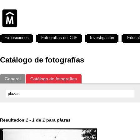
Exposiciones
Fotografías del CdF
Investigación
Educat
Catálogo de fotografías
General
Catálogo de fotografías
Resultados
1
-
1
de
1
para
plazas