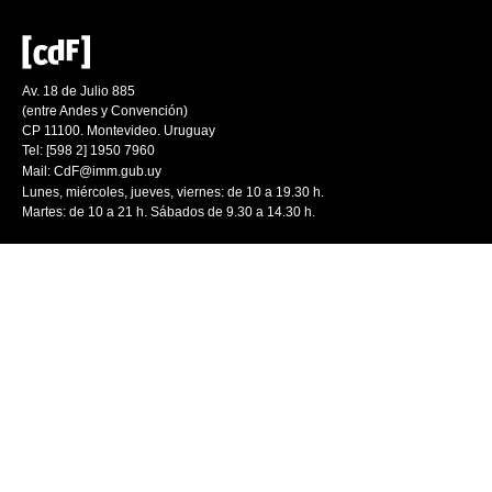
Av. 18 de Julio 885
(entre Andes y Convención)
CP 11100. Montevideo. Uruguay
Tel: [598 2] 1950 7960
Mail:
CdF@imm.gub.uy
Lunes, miércoles, jueves, viernes: de 10 a 19.30 h.
Martes: de 10 a 21 h. Sábados de 9.30 a 14.30 h.